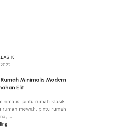
KLASIK
 2022
u Rumah Minimalis Modern
ahan Elit
inimalis, pintu rumah klasik
u rumah mewah, pintu rumah
ma, ...
ding