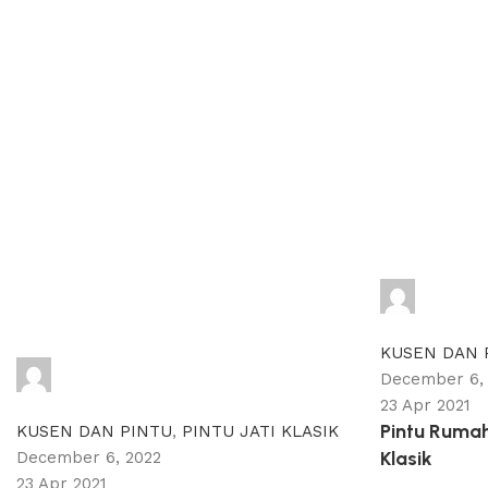
adijati
0
comments
KUSEN DAN 
adijati
December 6,
0
comments
23 Apr 2021
Pintu Ruma
KUSEN DAN PINTU
,
PINTU JATI KLASIK
Klasik
December 6, 2022
23 Apr 2021