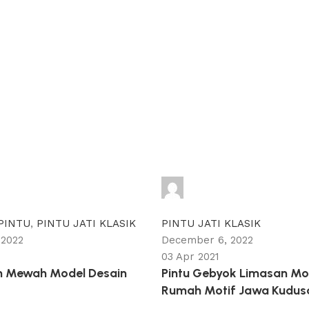
adijati
0
comments
PINTU
,
PINTU JATI KLASIK
PINTU JATI KLASIK
 2022
December 6, 2022
03 Apr 2021
h Mewah Model Desain
Pintu Gebyok Limasan Mod
Rumah Motif Jawa Kudus