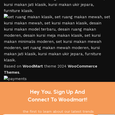
Based on
WoodMart
theme
2024
WooCommerce
Themes
.
Hey You, Sign Up And
Connect To Woodmart!
the first to learn about our latest trends