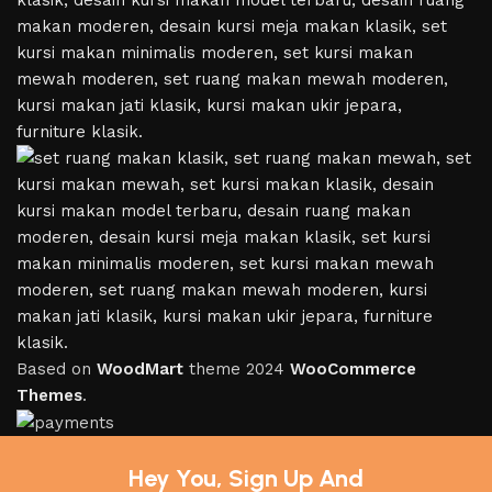
Based on
WoodMart
theme
2024
WooCommerce
Themes
.
Hey You, Sign Up And