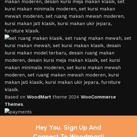
Based on
WoodMart
theme
2024
WooCommerce
Themes
.
Hey You, Sign Up And
Connect To Woodmart!