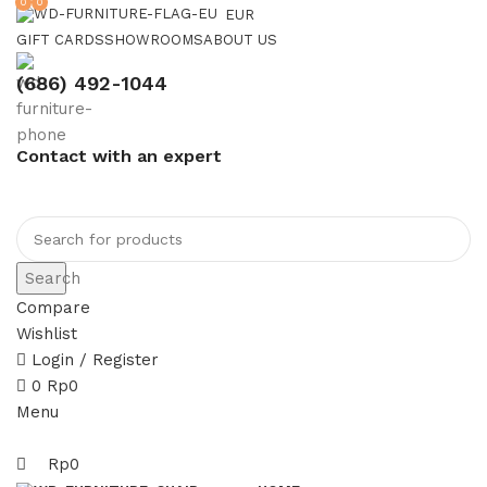
0
0
EUR
GIFT CARDS
SHOWROOMS
ABOUT US
(686) 492-1044
Contact with an expert
Search
Compare
Wishlist
Login / Register
0
Rp
0
Menu
Rp
0